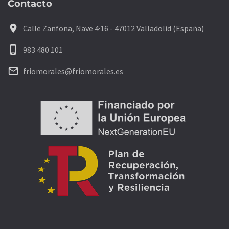
Contacto
location_on
Calle Zanfona, Nave 4·16 - 47012 Valladolid (España)
phone_iphone
983 480 101
mail_outline
friomorales@friomorales.es